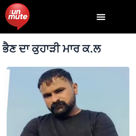
Skip
to
content
ਭੈਣ ਦਾ ਕੁਹਾੜੀ ਮਾਰ ਕ.ਲ