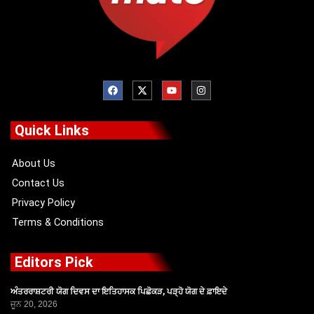
F
X
Y
I
a
-
o
n
c
t
u
s
e
w
t
t
b
i
u
a
o
t
b
g
Quick Links
o
t
e
r
k
e
a
r
m
About Us
Contact Us
Privacy Policy
Terms & Conditions
Editors Pick
ਅੰਤਰਰਾਸ਼ਟਰੀ ਯੋਗ ਦਿਵਸ ਦਾ ਇਤਿਹਾਸਕ ਪਿਛੋਕੜ, ਪੜ੍ਹੋ ਯੋਗ ਦੇ ਫ਼ਾਇਦੇ
ਜੂਨ 20, 2026