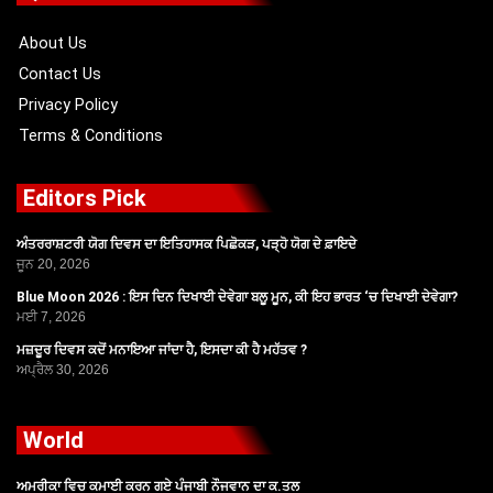
o
t
e
r
k
e
a
r
m
About Us
Contact Us
Privacy Policy
Terms & Conditions
Editors Pick
ਅੰਤਰਰਾਸ਼ਟਰੀ ਯੋਗ ਦਿਵਸ ਦਾ ਇਤਿਹਾਸਕ ਪਿਛੋਕੜ, ਪੜ੍ਹੋ ਯੋਗ ਦੇ ਫ਼ਾਇਦੇ
ਜੂਨ 20, 2026
Blue Moon 2026 : ਇਸ ਦਿਨ ਦਿਖਾਈ ਦੇਵੇਗਾ ਬਲੂ ਮੂਨ, ਕੀ ਇਹ ਭਾਰਤ ‘ਚ ਦਿਖਾਈ ਦੇਵੇਗਾ?
ਮਈ 7, 2026
ਮਜ਼ਦੂਰ ਦਿਵਸ ਕਦੋਂ ਮਨਾਇਆ ਜਾਂਦਾ ਹੈ, ਇਸਦਾ ਕੀ ਹੈ ਮਹੱਤਵ ?
ਅਪ੍ਰੈਲ 30, 2026
World
ਅਮਰੀਕਾ ਵਿਚ ਕਮਾਈ ਕਰਨ ਗਏ ਪੰਜਾਬੀ ਨੌਜਵਾਨ ਦਾ ਕ.ਤਲ