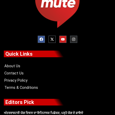
F
X
Y
I
a
-
o
n
c
t
u
s
e
w
t
t
b
i
u
a
o
t
b
g
Quick Links
o
t
e
r
k
e
a
r
m
About Us
Contact Us
Privacy Policy
Terms & Conditions
Editors Pick
ਅੰਤਰਰਾਸ਼ਟਰੀ ਯੋਗ ਦਿਵਸ ਦਾ ਇਤਿਹਾਸਕ ਪਿਛੋਕੜ, ਪੜ੍ਹੋ ਯੋਗ ਦੇ ਫ਼ਾਇਦੇ