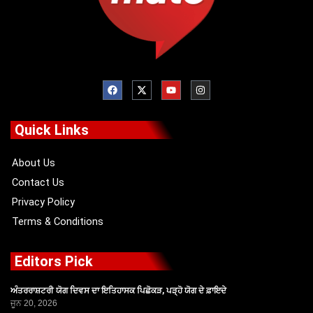
F
X
Y
I
a
-
o
n
c
t
u
s
e
w
t
t
b
i
u
a
o
t
b
g
Quick Links
o
t
e
r
k
e
a
r
m
About Us
Contact Us
Privacy Policy
Terms & Conditions
Editors Pick
ਅੰਤਰਰਾਸ਼ਟਰੀ ਯੋਗ ਦਿਵਸ ਦਾ ਇਤਿਹਾਸਕ ਪਿਛੋਕੜ, ਪੜ੍ਹੋ ਯੋਗ ਦੇ ਫ਼ਾਇਦੇ
ਜੂਨ 20, 2026