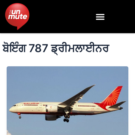
Skip
to
content
ਬੋਇੰਗ 787 ਡ੍ਰੀਮਲਾਈਨਰ