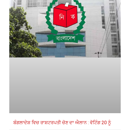
ਬੰਗਲਾਦੇਸ਼ ਵਿਚ ਰਾਸ਼ਟਰਪਤੀ ਚੋਣ ਦਾ ਐਲਾਨ : ਵੋਟਿੰਗ 20 ਨੂੰ