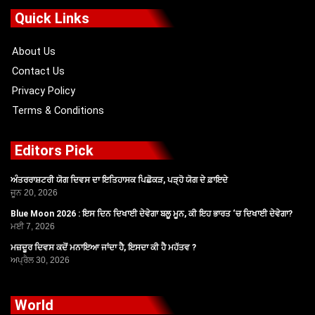
b
i
u
a
o
t
b
g
Quick Links
o
t
e
r
k
e
a
r
m
About Us
Contact Us
Privacy Policy
Terms & Conditions
Editors Pick
ਅੰਤਰਰਾਸ਼ਟਰੀ ਯੋਗ ਦਿਵਸ ਦਾ ਇਤਿਹਾਸਕ ਪਿਛੋਕੜ, ਪੜ੍ਹੋ ਯੋਗ ਦੇ ਫ਼ਾਇਦੇ
ਜੂਨ 20, 2026
Blue Moon 2026 : ਇਸ ਦਿਨ ਦਿਖਾਈ ਦੇਵੇਗਾ ਬਲੂ ਮੂਨ, ਕੀ ਇਹ ਭਾਰਤ ‘ਚ ਦਿਖਾਈ ਦੇਵੇਗਾ?
ਮਈ 7, 2026
ਮਜ਼ਦੂਰ ਦਿਵਸ ਕਦੋਂ ਮਨਾਇਆ ਜਾਂਦਾ ਹੈ, ਇਸਦਾ ਕੀ ਹੈ ਮਹੱਤਵ ?
ਅਪ੍ਰੈਲ 30, 2026
World