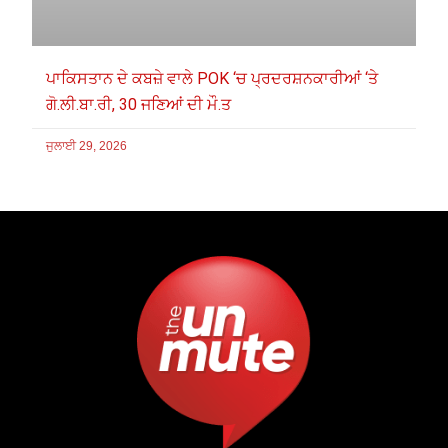
ਪਾਕਿਸਤਾਨ ਦੇ ਕਬਜ਼ੇ ਵਾਲੇ POK ‘ਚ ਪ੍ਰਦਰਸ਼ਨਕਾਰੀਆਂ ‘ਤੇ
ਗੋ.ਲੀ.ਬਾ.ਰੀ, 30 ਜਣਿਆਂ ਦੀ ਮੌ.ਤ
ਜੁਲਾਈ 29, 2026