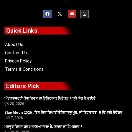
F
X
Y
I
a
-
o
n
c
t
u
s
e
w
t
t
b
i
u
a
o
t
b
g
Quick Links
o
t
e
r
k
e
a
r
m
About Us
Contact Us
Privacy Policy
Terms & Conditions
Editors Pick
ਅੰਤਰਰਾਸ਼ਟਰੀ ਯੋਗ ਦਿਵਸ ਦਾ ਇਤਿਹਾਸਕ ਪਿਛੋਕੜ, ਪੜ੍ਹੋ ਯੋਗ ਦੇ ਫ਼ਾਇਦੇ
ਜੂਨ 20, 2026
Blue Moon 2026 : ਇਸ ਦਿਨ ਦਿਖਾਈ ਦੇਵੇਗਾ ਬਲੂ ਮੂਨ, ਕੀ ਇਹ ਭਾਰਤ ‘ਚ ਦਿਖਾਈ ਦੇਵੇਗਾ?
ਮਈ 7, 2026
ਮਜ਼ਦੂਰ ਦਿਵਸ ਕਦੋਂ ਮਨਾਇਆ ਜਾਂਦਾ ਹੈ, ਇਸਦਾ ਕੀ ਹੈ ਮਹੱਤਵ ?