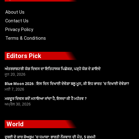
o
t
e
r
k
e
a
r
m
About Us
Contact Us
Privacy Policy
Terms & Conditions
Editors Pick
ਅੰਤਰਰਾਸ਼ਟਰੀ ਯੋਗ ਦਿਵਸ ਦਾ ਇਤਿਹਾਸਕ ਪਿਛੋਕੜ, ਪੜ੍ਹੋ ਯੋਗ ਦੇ ਫ਼ਾਇਦੇ
ਜੂਨ 20, 2026
Blue Moon 2026 : ਇਸ ਦਿਨ ਦਿਖਾਈ ਦੇਵੇਗਾ ਬਲੂ ਮੂਨ, ਕੀ ਇਹ ਭਾਰਤ ‘ਚ ਦਿਖਾਈ ਦੇਵੇਗਾ?
ਮਈ 7, 2026
ਮਜ਼ਦੂਰ ਦਿਵਸ ਕਦੋਂ ਮਨਾਇਆ ਜਾਂਦਾ ਹੈ, ਇਸਦਾ ਕੀ ਹੈ ਮਹੱਤਵ ?
ਅਪ੍ਰੈਲ 30, 2026
World
ਦੁਬਈ ਦੇ ਕਾਰ ਸ਼ੋਅਰੂਮ ‘ਚ ਧਮਾਕਾ: ਭਾਰਤੀ ਨੌਜਵਾਨ ਦੀ ਮੌਤ, 5 ਜ਼ਖ਼ਮੀ